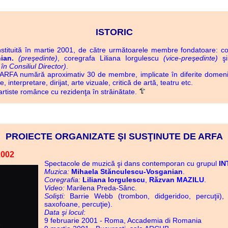
ISTORIC
uită în martie 2001, de către următoarele membre fondatoare: c
ian.
(preşedinte)
, coregrafa Liliana Iorgulescu
(vice-preşedinte)
şi
n Consiliul Director)
.
 numără aproximativ 30 de membre, implicate în diferite domenii a
 interpretare, dirijat, arte vizuale, critică de artă, teatru etc.
iste românce cu rezidenţa în străinătate.
PROIECTE ORGANIZATE ŞI SUSŢINUTE DE ARFA
2002
Spectacole de muzică şi dans contemporan cu grupul
IN
Muzica:
Mihaela Stănculescu-Vosganian
.
Coregrafia:
Liliana Iorgulescu
,
Răzvan MAZILU
.
Video:
Marilena Preda-Sânc.
Solişti:
Barrie Webb (trombon, didgeridoo, percuţii), E
saxofoane, percuţie).
Data şi locul:
9 februarie 2001 - Roma, Accademia di Romania