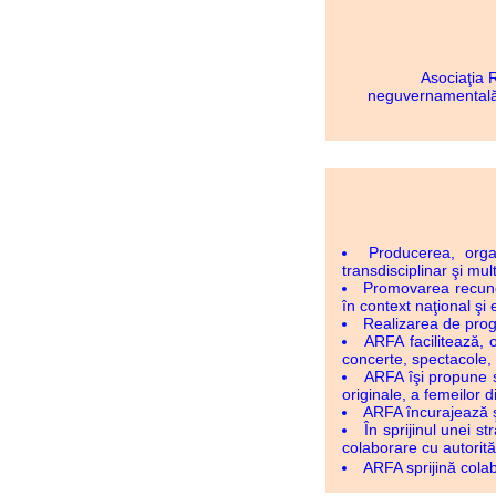
Asociaţia Rom
neguvernamentală, 
Producerea, orga
transdisciplinar şi mul
Promovarea recunoaş
în context naţional şi
Realizarea de progr
ARFA facilitează, 
concerte, spectacole, 
ARFA îşi propune s
originale, a femeilor 
ARFA încurajează şi
În sprijinul unei s
colaborare cu autorităţ
ARFA sprijină colabo