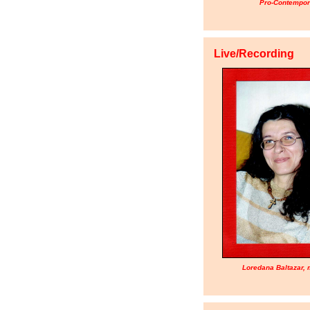
Pro-Contempor
Live/Recording
Loredana Baltazar, 