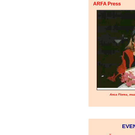
ARFA Press
Anca Florea, muz
EVE