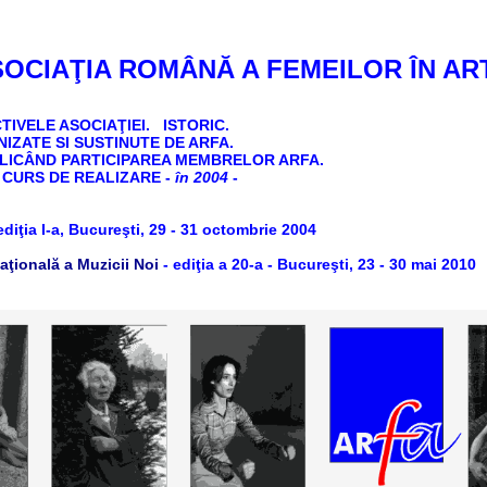
OCIAŢIA ROMÂNĂ A FEMEILOR ÎN AR
CTIVELE
ASOCIAŢIEI.
ISTORIC
.
IZATE SI SUSTINUTE DE ARFA.
LICÂND PARTICIPAREA MEMBRELOR ARFA.
N CURS DE REALIZARE
-
în 2004
-
ediţia I-a, Bucureşti, 29 - 31 octombrie 2004
ţională a Muzicii Noi
- ediţia a 20-a - Bucureşti, 23 - 30 mai 2010