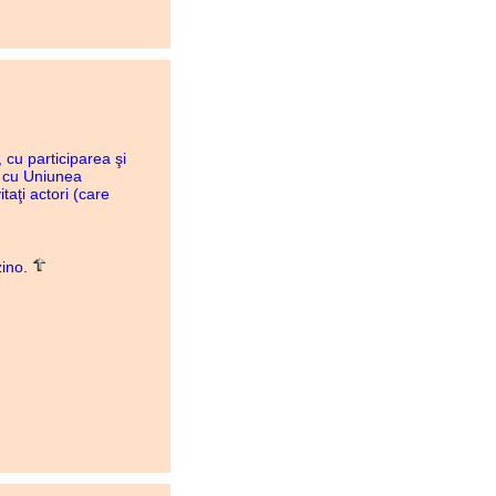
 cu participarea şi
 cu Uniunea
taţi actori (care
zino.