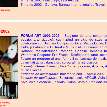
9 martie 2001 - Bucureşti, sala ARCUB
5 martie 2002 - Geneva, Bureau International du Travail
 coregrafă
-2002
FORUM-ART 2001-2002
- Stagiune de artă contempo
poezie, arte vizuale), cuprinzând un ciclu de şase sp
colaborare cu: Uniunea Compozitorilor şi Muzicologilor; D
Culte şi Patrimoniu Cultural a Municipiului Bucureşti; Prim
Român; Radiodifiziunea Română; Canalul România mu
Waterhois Coopers; Pro-Elveţia. Desfăşurate lunar, ace
fiecare un program al unei formaţii consacrate de muzi
ca invitaţi actori, dansatori, coregrafi, artisti plastici.
Formaţii:
Game
,
Traiect
, Pro-Contemporania,
Aperto
, 
muzică veche.
Perioada de desfăşurare:
noiembrie 2001 - aprilie 2002, 
Locurile de desfăşurare:
Bucureşti - sala ARCUB, Aula P
Sala Mică a Ateneului, Studioul Mihail Jora al Radiodifu
ozitoare,
upului