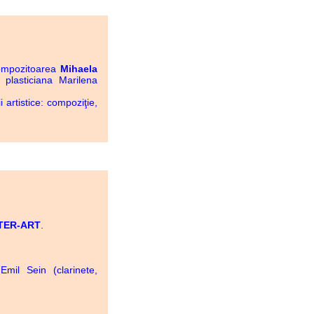
ompozitoarea
Mihaela
 plasticiana Marilena
rtistice: compoziţie,
TER-ART
.
mil Sein (clarinete,