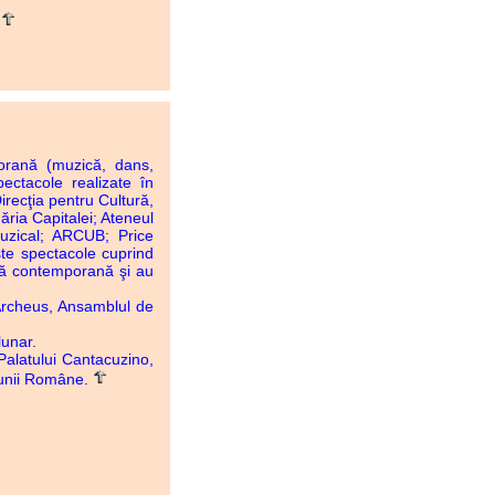
.
rană (muzică, dans,
ectacole realizate în
irecţia pentru Cultură,
ăria Capitalei; Ateneul
zical; ARCUB; Price
ste spectacole cuprind
că contemporană şi au
Archeus, Ansamblul de
lunar.
alatului Cantacuzino,
ziunii Române.