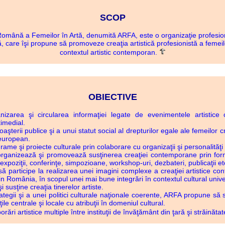
SCOP
ână a Femeilor în Artă, denumită ARFA, este o organizaţie profesiona
care îşi propune să promoveze creaţia artistică profesionistă a femei
contextul artistic contemporan.
OBIECTIVE
nizarea şi circularea informaţiei legate de evenimentele artistice
timedial.
terii publice şi a unui statut social al drepturilor egale ale femeilor
 european.
ame şi proiecte culturale prin colaborare cu organizaţii şi personalităţi d
organizează şi promovează susţinerea creaţiei contemporane prin form
expoziţii, conferinţe, simpozioane, workshop-uri, dezbateri, publicaţii et
ă participe la realizarea unei imagini complexe a creaţiei artistice co
din România, în scopul unei mai bune integrări în contextul cultural unive
 susţine creaţia tinerelor artiste.
trategii şi a unei politici culturale naţionale coerente, ARFA propune să 
ile centrale şi locale cu atribuţii în domeniul cultural.
rări artistice multiple între instituţii de învăţământ din ţară şi străinătat