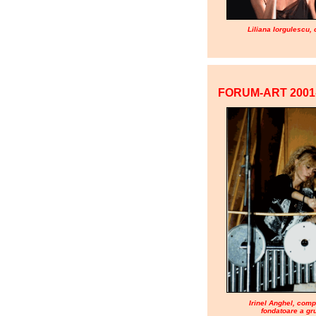
Liliana Iorgulescu,
FORUM-ART 2001
Irinel Anghel, comp
fondatoare a gr