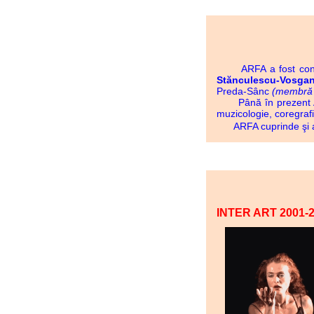
ARFA a fost constit
Stănculescu-Vosgan
Preda-Sânc
(membră î
Până în prezent ARFA
muzicologie, coregrafie,
ARFA cuprinde şi art
INTER ART 2001-