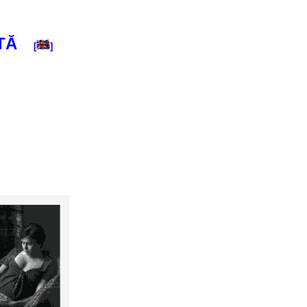
TĂ
[
]