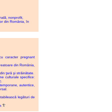
lă, nonprofit,
lor din România, în
 cu caracter pregnant
 creatoare din România,
in ţară şi străinătate.
e culturale specifice:
c.
ntemporane, autentice,
rsal.
stabilească legături de
e.