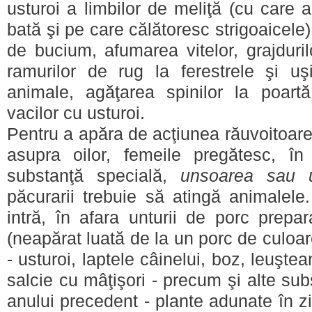
usturoi a limbilor de meliţă (cu care 
bată şi pe care călătoresc strigoaicel
de bucium, afumarea vitelor, grajduril
ramurilor de rug la ferestrele şi uşi
animale, agăţarea spinilor la poart
vacilor cu usturoi.
Pentru a apăra de acţiunea răuvoitoare
asupra oilor, femeile pregătesc, în
substanţă specială,
unsoarea sau 
păcurarii trebuie să atingă animalele
intră, în afara unturii de porc prepa
(neapărat luată de la un porc de culoare
- usturoi, laptele câinelui, boz, leuştea
salcie cu mâţişori - precum şi alte su
anului precedent - plante adunate în z