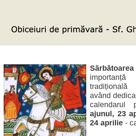
Sărbătoare
importanță 
tradițional
având dedicat
calendarul 
ajunul, 23 a
24 aprilie
- c