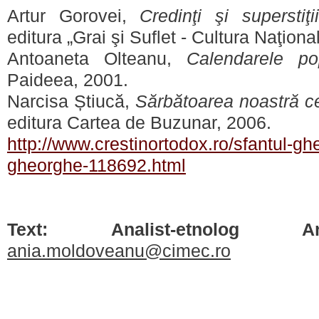
Artur Gorovei,
Credinţi şi supersti
editura „Grai şi Suflet - Cultura Naţiona
Antoaneta Olteanu,
Calendarele po
Paideea, 2001.
Narcisa Știucă,
Sărbătoarea noastră ce
editura Cartea de Buzunar, 2006.
http://www.crestinortodox.ro/sfantul-g
gheorghe-118692.html
Text: Analist-etnolog A
ania.moldoveanu@cimec.ro