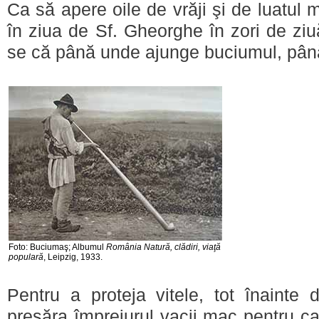
Ca să apere oile de vrăji şi de luatul 
în ziua de Sf. Gheorghe în zori de zi
se că până unde ajunge buciumul, până
Foto: Buciumaş; Albumul
România Natură, clădiri, viaţă
populară
, Leipzig, 1933.
Pentru a proteja vitele, tot înainte d
presăra împrejurul vacii mac pentru c