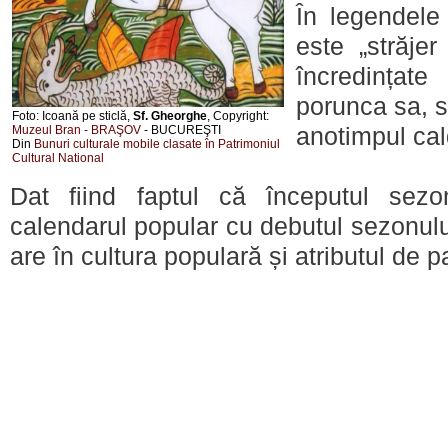
În legendele
este „străjer
încredințat
porunca sa, s
Foto: Icoană pe sticlă,
Sf. Gheorghe
, Copyright:
Muzeul Bran - BRAŞOV
- BUCUREŞTI
anotimpul cal
Din
Bunuri culturale mobile clasate în Patrimoniul
Cultural National
Dat fiind faptul că începutul sezo
calendarul popular cu debutul sezonulu
are în cultura populară și atributul de pa