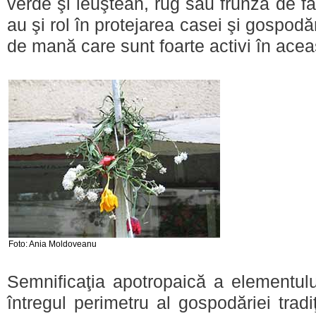
verde şi leuştean, rug sau frunză de f
au şi rol în protejarea casei şi gospodăr
de mană care sunt foarte activi în acea
Foto: Ania Moldoveanu
Semnificaţia apotropaică a elementulu
întregul perimetru al gospodăriei trad