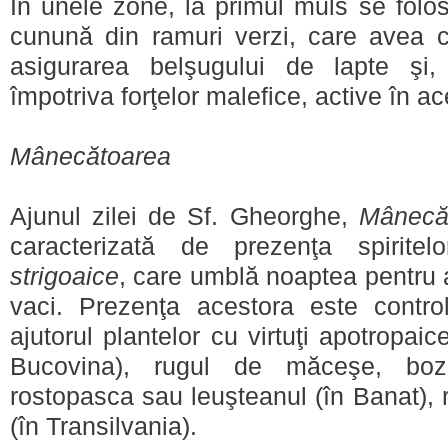
În unele zone, la primul muls se folos
cunună din ramuri verzi, care avea 
asigurarea belşugului de lapte şi,
împotriva forţelor malefice, active în a
Mânecătoarea
Ajunul zilei de Sf. Gheorghe,
Mânecă
caracterizată de prezenţa spirite
strigoaice
, care umblă noaptea pentru a
vaci. Prezenţa acestora este contro
ajutorul plantelor cu virtuţi apotropaic
Bucovina), rugul de măceşe, bozul
rostopasca sau leuşteanul (în Banat), 
(în Transilvania).