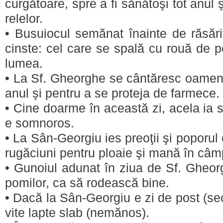
curgătoare, spre a fi sănătoşi tot anul 
relelor.
• Busuiocul semănat înainte de răsări
cinste: cel care se spală cu rouă de pe
lumea.
• La Sf. Gheorghe se cântăresc oamenii
anul şi pentru a se proteja de farmece.
• Cine doarme în această zi, acela ia s
e somnoros.
• La Sân-Georgiu ies preoţii şi poporul
rugăciuni pentru ploaie şi mană în câm
• Gunoiul adunat în ziua de Sf. Gheor
pomilor, ca să rodească bine.
• Dacă la Sân-Georgiu e zi de post (sec)
vite lapte slab (nemănos).