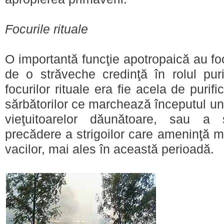
Focurile rituale
O importantă funcţie apotropaică au focu
de o străveche credinţă în rolul purif
focurilor rituale era fie acela de purifi
sărbătorilor ce marchează începutul unu
vieţuitoarelor dăunătoare, sau a s
precădere a strigoilor care ameninţă
vacilor, mai ales în această perioadă.