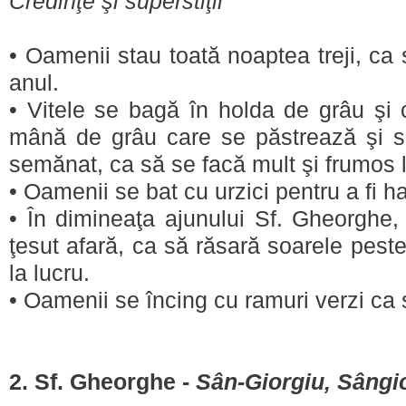
Credinţe şi superstiţii
• Oamenii stau toată noaptea treji, ca s
anul.
• Vitele se bagă în holda de grâu şi 
mână de grâu care se păstrează şi s
semănat, ca să se facă mult şi frumos l
• Oamenii se bat cu urzici pentru a fi harn
• În dimineaţa ajunului Sf. Gheorghe,
ţesut afară, ca să răsară soarele pest
la lucru.
• Oamenii se încing cu ramuri verzi ca s
2. Sf. Gheorghe -
Sân-Giorgiu, Sângi