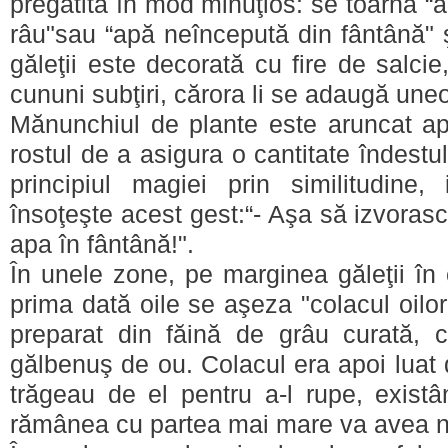
pregătită în mod minuţios: se toarnă “
râu"sau “apă neîncepută din fântână" 
găleţii este decorată cu fire de salcie
cununi subţiri, cărora li se adaugă uneo
Mănunchiul de plante este aruncat apo
rostul de a asigura o cantitate îndest
principiul magiei prin similitudine,
însoţeşte acest gest:“- Aşa să izvorască
apa în fântână!".
În unele zone, pe marginea găleţii în
prima dată oile se aşeza "colacul oilo
preparat din făină de grâu curată, 
gălbenuş de ou. Colacul era apoi luat 
trăgeau de el pentru a-l rupe, existâ
rămânea cu partea mai mare va avea no