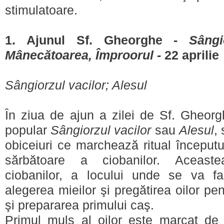
stimulatoare.
1. Ajunul Sf. Gheorghe -
Sângi
Mânecătoarea, Împroorul -
22 aprilie
Sângiorzul vacilor; Alesul
În ziua de ajun a zilei de Sf. Gheorg
popular
Sângiorzul vacilor
sau
Alesul
,
obiceiuri ce marchează ritual începutul
sărbătoare a ciobanilor. Aceast
ciobanilor, a locului unde se va f
alegerea mieilor şi pregătirea oilor p
şi prepararea primului caş.
Primul muls al oilor este marcat de g