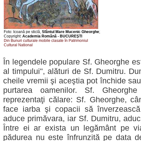
Foto: Icoană pe sticlă,
Sfântul Mare Mucenic Gheorghe
;
Copyright:
Academia Română - BUCUREŞTI
Din Bunuri culturale mobile clasate în Patrimoniul
Cultural National
În legendele populare Sf. Gheorghe este
al timpului", alături de Sf. Dumitru. 
cheile vremii şi aceştia pot închide s
purtarea oamenilor. Sf. Gheorghe
reprezentaţi călare: Sf. Gheorghe, câ
face iarba şi copacii să înverzeasc
aduce primăvara, iar Sf. Dumitru, aduce
Între ei ar exista un legământ pe v
pădurea nu este înfrunzită pe data de