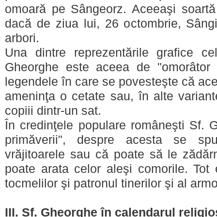
omoară pe Sângeorz. Aceeaşi soart
dacă de ziua lui, 26 octombrie, Sângi
arbori.
Una dintre reprezentările grafice c
Gheorghe este aceea de "omorâtor al
legendele în care se povesteşte că ace
ameninţa o cetate sau, în alte varian
copiii dintr-un sat.
În credinţele populare româneşti Sf. 
primăverii", despre acesta se sp
vrăjitoarele sau că poate să le zădăr
poate arata celor aleşi comorile. Tot 
tocmelilor şi patronul tinerilor şi al armo
III. Sf. Gheorghe în calendarul religio