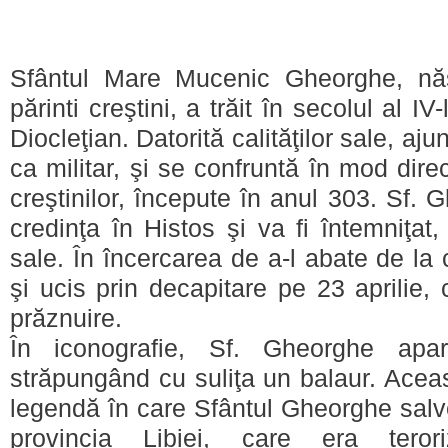
Sfântul Mare Mucenic Gheorghe, nă
părinti creştini, a trăit în secolul al I
Diocleţian. Datorită calităţilor sale, aj
ca militar, şi se confruntă în mod dire
creştinilor, începute în anul 303. Sf. 
credinţa în Histos şi va fi întemniţat
sale. În încercarea de a-l abate de la c
şi ucis prin decapitare pe 23 aprilie
prăznuire.
În iconografie, Sf. Gheorghe apa
străpungând cu suliţa un balaur. Aceas
legendă în care Sfântul Gheorghe salv
provincia Libiei, care era tero