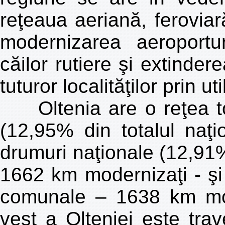
reţeaua aeriană, feroviară
modernizarea aeroportur
căilor rutiere şi extindere
tuturor localităţilor prin 
Oltenia are o reţea to
(12,95% din totalul naţ
drumuri naţionale (12,91%
1662 km modernizaţi - şi
comunale – 1638 km mo
vest a Olteniei este tr