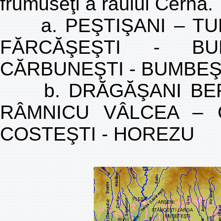
frumuseţi a râului Cerna.
a. PEŞTIŞANI – TURC
FĂRCĂŞEŞTI - BUM
CĂRBUNEŞTI - BUMBEŞTI
b. DRĂGĂŞANI BERBE
RÂMNICU VÂLCEA – C
COSTEŞTI - HOREZU