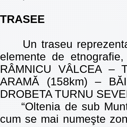
TRASEE
Un traseu reprezentat
elemente de etnografie, f
RÂMNICU VÂLCEA – TG
ARAMĂ (158km) – BĂ
DROBETA TURNU SEVER
“Oltenia de sub Munte”
cum se mai numeşte zon