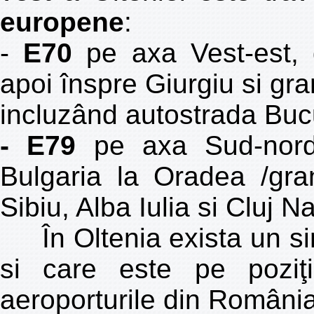
europene
:
-
E70
pe axa Vest-est, d
apoi înspre Giurgiu si gra
incluzând autostrada Bucur
- E79
pe axa Sud-nord 
Bulgaria la Oradea /gra
Sibiu, Alba Iulia si Cluj 
În Oltenia exista un sin
si care este pe poziţ
aeroporturile din România