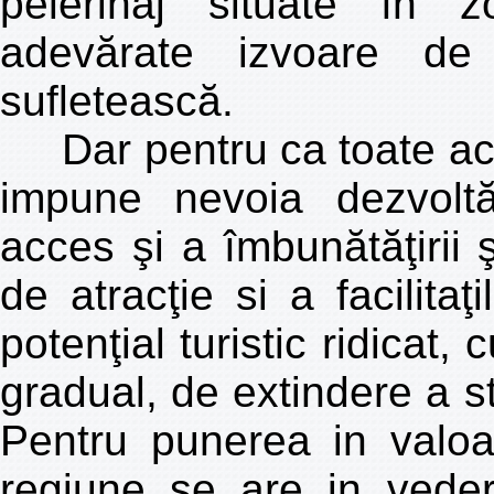
pelerinaj situate în z
adevărate izvoare de
sufletească.
Dar pentru ca toate aces
impune nevoia dezvoltări
acces şi a îmbunătăţirii şi
de atracţie si a facilitaţ
potenţial turistic ridicat, 
gradual, de extindere a str
Pentru punerea in valoar
regiune se are in vedere