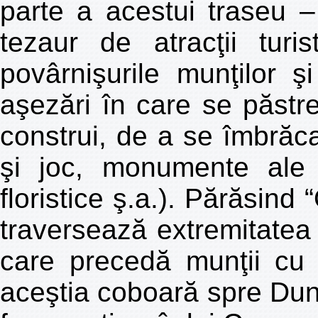
parte a acestui traseu – 
tezaur de atracţii turist
povârnişurile munţilor ş
aşezări în care se păstrea
construi, de a se îmbrăc
şi joc, monumente ale na
floristice ş.a.). Părăsind
traversează extremitatea
care precedă munţii cu 
aceştia coboară spre Dun