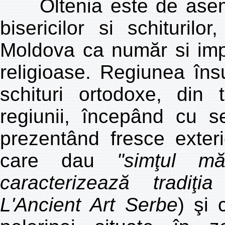
Oltenia este de asemen
bisericilor si schituril
Moldova ca număr si imp
religioase. Regiunea în
schituri ortodoxe, din 
regiunii, începând cu s
prezentând fresce exter
care dau
"simţul mă
caracterizează tradiţi
L'Ancient Art Serbe
) şi 