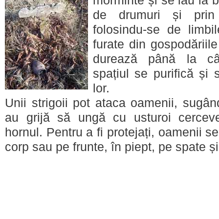
morminte și se iau la b
de drumuri și prin 
folosindu-se de limbi
furate din gospodăriile
durează până la cân
spațiul se purifică și s
lor.
Unii strigoii pot ataca oamenii, sugâ
au grijă să ungă cu usturoi cercevel
hornul. Pentru a fi protejați, oamenii s
corp sau pe frunte, în piept, pe spate și