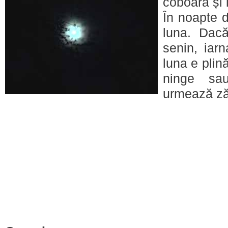
coboară și 
În noapte 
luna. Dacă
senin, iar
luna e plin
ninge sa
urmează zăp