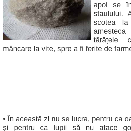
apoi se î
staulului.
scotea l
amesteca
tărâțele
mâncare la vite, spre a fi ferite de farmec
• În această zi nu se lucra, pentru ca oa
și pentru ca lupii să nu atace go