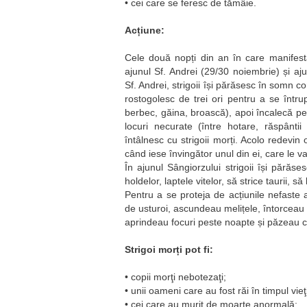
• cei care se feresc de tămâie.
Acțiune:
Cele două nopți din an în care manifestăr
ajunul Sf. Andrei (29/30 noiembrie) și aju
Sf. Andrei, strigoii își părăsesc în somn c
rostogolesc de trei ori pentru a se întrup
berbec, găina, broască), apoi încalecă pe
locuri necurate (între hotare, răspânti
întâlnesc cu strigoii morți. Acolo redevin
când iese învingător unul din ei, care le v
În ajunul Sângiorzului strigoii își părăs
holdelor, laptele vitelor, să strice taurii, s
Pentru a se proteja de acțiunile nefaste 
de usturoi, ascundeau melițele, întorceau
aprindeau focuri peste noapte și păzeau cu
Strigoi morți pot fi:
• copii morţi nebotezaţi;
• unii oameni care au fost răi în timpul vieţi
• cei care au murit de moarte anormală;