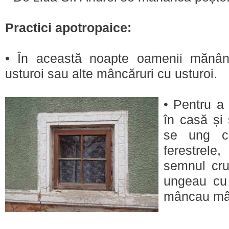
Practici apotropaice:
• În această noapte oamenii mănân
usturoi sau alte mâncăruri cu usturoi.
• Pentru a 
în casă și 
se ung cu
ferestrel
semnul cru
ungeau cu 
mâncau mân