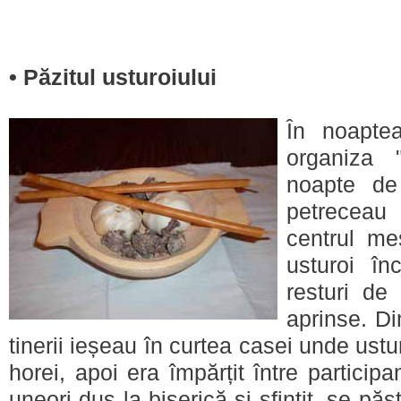
• Păzitul usturoiului
În noapte
organiza "
noapte de
petreceau
centrul me
usturoi în
resturi de
aprinse. Di
tinerii ieșeau în curtea casei unde ustur
horei, apoi era împărțit între participa
uneori dus la biserică și sfințit, se păst