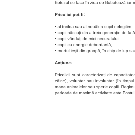
Botezul se face în ziua de Bobotează iar 
Pricolici pot fi:
• al treilea sau al nouălea copil nelegitim;
• copii născuți din a treia generație de fat
• copii vânduți de mici necuratului;
• copii cu energie debordantă;
• mortul ieşit din groapă, în chip de lup sa
Acțiune:
Pricolicii sunt caracterizați de capacita
câine), voluntar sau involuntar (în timpul
mana animalelor sau sperie copiii. Regimul 
perioada de maximă activitate este Postul 