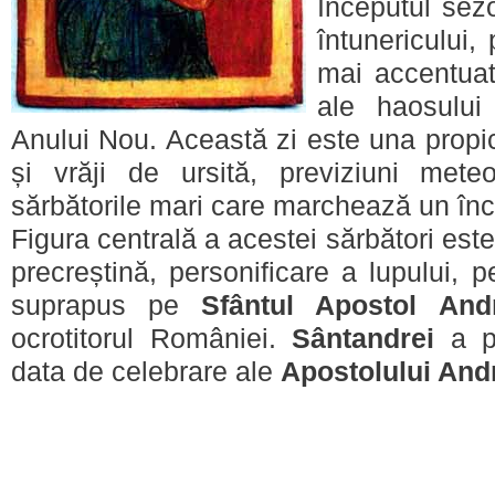
Începutul sezo
întunericului,
mai accentuat
ale haosului
Anului Nou. Această zi este una propic
și vrăji de ursită, previziuni mete
sărbătorile mari care marchează un înc
Figura centrală a acestei sărbători est
precreștină, personificare a lupului, 
suprapus pe
Sfântul Apostol And
ocrotitorul României.
Sântandrei
a pr
data de celebrare ale
Apostolului And