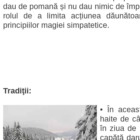
dau de pomană și nu dau nimic de împr
rolul de a limita acțiunea dăunătoar
principiilor magiei simpatetice.
Tradiţii:
• În aceas
haite de câ
în ziua de
capătă daru