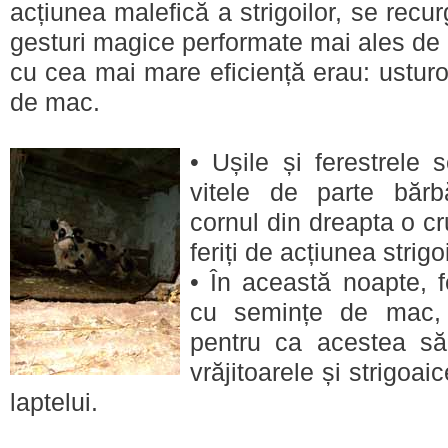
acțiunea malefică a strigoilor, se recur
gesturi magice performate mai ales de 
cu cea mai mare eficiență erau: usturo
de mac.
• Ușile și ferestrele 
vitele de parte băr
cornul din dreapta o cr
feriți de acțiunea strigoi
• În această noapte, f
cu semințe de mac, 
pentru ca acestea să
vrăjitoarele și strigoa
laptelui.