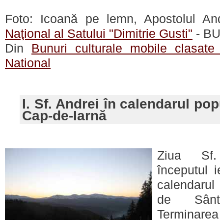
Foto: Icoană pe lemn, Apostolul An
Naţional al Satului "Dimitrie Gusti"
- B
Din
Bunuri culturale mobile clasate 
National
I. Sf. Andrei în calendarul po
Cap-de-Iarnă
Ziua Sf.
începutul i
calendarul
de Sânta
Terminarea