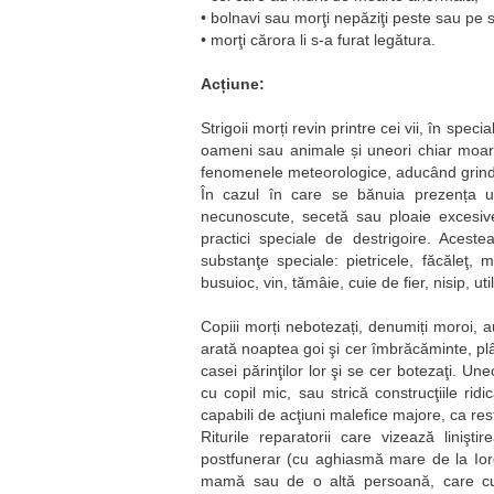
• bolnavi sau morţi nepăziţi peste sau pe 
• morţi cărora li s-a furat legătura.
Acțiune:
Strigoii morți revin printre cei vii, în spec
oameni sau animale și uneori chiar moarte
fenomenele meteorologice, aducând grindi
În cazul în care se bănuia prezența un
necunoscute, secetă sau ploaie excesive
practici speciale de destrigoire. Aceste
substanţe speciale: pietricele, făcăleţ, m
busuioc, vin, tămâie, cuie de fier, nisip, uti
Copiii morți nebotezați, denumiți moroi, 
arată noaptea goi şi cer îmbrăcăminte, plân
casei părinţilor lor şi se cer botezaţi. Un
cu copil mic, sau strică construcţiile rid
capabili de acţiuni malefice majore, ca restu
Riturile reparatorii care vizează linişt
postfunerar (cu aghiasmă mare de la Iorda
mamă sau de o altă persoană, care cun