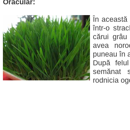
Oracular
:
În această
într-o str
cărui grâu
avea noro
puneau în 
După felul
semănat s
rodnicia og