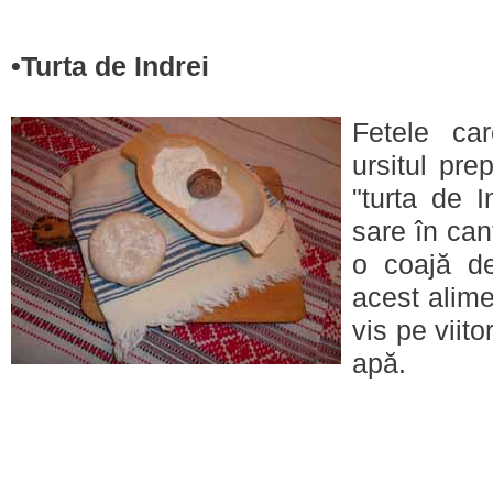
•
Turta de Indrei
Fetele ca
ursitul pr
"turta de I
sare în can
o coajă d
acest alime
vis pe viito
apă.