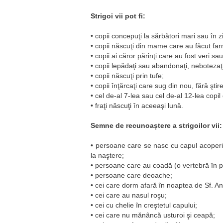
Strigoi vii pot fi:
• copii concepuţi la sărbători mari sau în z
• copii născuţi din mame care au făcut farm
• copii ai căror părinţi care au fost veri sau 
• copii lepădaţi sau abandonaţi, nebotezaţi
• copii născuţi prin tufe;
• copii înţărcaţi care sug din nou, fără şti
• cel de-al 7-lea sau cel de-al 12-lea copil
• fraţi născuţi în aceeaşi lună.
Semne de recunoaștere a strigoilor vii:
• persoane care se nasc cu capul acoperi
la naştere;
• persoane care au coadă (o vertebră în p
• persoane care deoache;
• cei care dorm afară în noaptea de Sf. An
• cei care au nasul roşu;
• cei cu chelie în creştetul capului;
• cei care nu mănâncă usturoi şi ceapă;