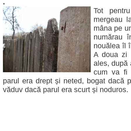
.
Tot pentru
mergeau l
mâna pe unu
numărau î
nouălea îl 
A doua zi
ales, după 
cum va fi 
parul era drept și neted, bogat dacă 
văduv dacă parul era scurt și noduros.