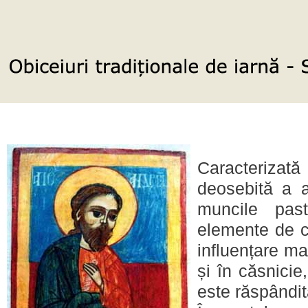
Caracterizată
deosebită a a
muncile pas
elemente de cu
influențare ma
și în căsnici
este răspândită 