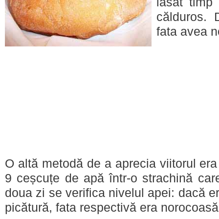
lăsat timp
călduros. 
fata avea n
O altă metodă de a aprecia viitorul er
9 ceșcuțe de apă într-o strachină car
doua zi se verifica nivelul apei: dacă 
picătură, fata respectivă era norocoasă