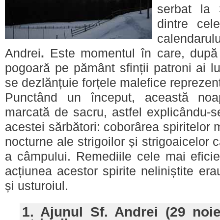
serbat la
dintre cel
calendarul
Andrei
.
Este momentul în care, după 
pogoară pe pământ sfinții patroni ai lup
se dezlănțuie forțele malefice reprezenta
Punctând un început, această noa
marcată de sacru, astfel explicându-se
acestei sărbători: coborârea spiritelor 
nocturne ale strigoilor și strigoaicelor 
a câmpului. Remediile cele mai eficie
acțiunea acestor spirite neliniștite e
și usturoiul.
1. Ajunul Sf. Andrei (29 noi