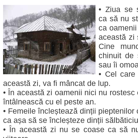
• Ziua se 
ca să nu str
ca oamenii
această zi 
Cine munc
chinuit de 
sau îi omoa
• Cel care
această zi, va fi mâncat de lup.
• În această zi oamenii nici nu rostesc
întâlnească cu el peste an.
• Femeile încleștează dinții pieptenilo
ca așa să se încleșteze dinții sălbăticiu
• În această zi nu se coase ca să nu 