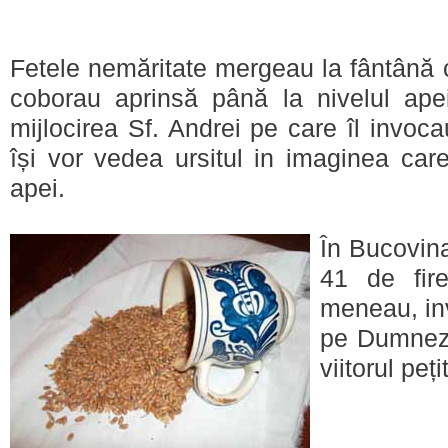
Fetele nemăritate mergeau la fântână 
coborau aprinsă până la nivelul ape
mijlocirea Sf. Andrei pe care îl invoc
își vor vedea ursitul in imaginea car
apei.
În Bucovin
41 de fir
meneau, inv
pe Dumneze
viitorul peți